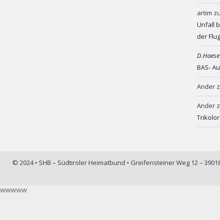
artim
z
Unfall 
der Flu
D.Haese
BAS- Au
Ander
Ander
Trikolo
© 2024 • SHB – Südtiroler Heimatbund • Greifensteiner Weg 12 – 390
wwwww