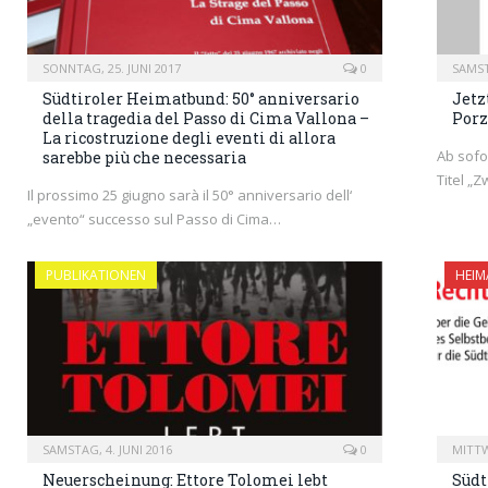
SONNTAG, 25. JUNI 2017
0
SAMST
Südtiroler Heimatbund: 50° anniversario
Jetz
della tragedia del Passo di Cima Vallona –
Porz
La ricostruzione degli eventi di allora
Ab sofo
sarebbe più che necessaria
Titel „
Il prossimo 25 giugno sarà il 50° anniversario dell‘
„evento“ successo sul Passo di Cima…
PUBLIKATIONEN
HEIM
SAMSTAG, 4. JUNI 2016
0
MITTW
Neuerscheinung: Ettore Tolomei lebt
Südt