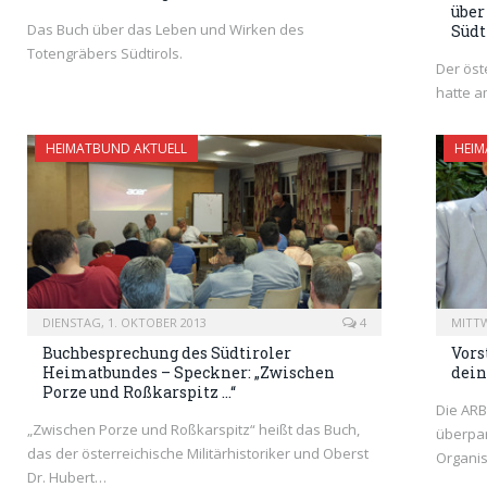
über
Das Buch über das Leben und Wirken des
Südt
Totengräbers Südtirols.
Der öst
hatte a
HEIMATBUND AKTUELL
HEIM
DIENSTAG, 1. OKTOBER 2013
4
MITTW
Buchbesprechung des Südtiroler
Vors
Heimatbundes – Speckner: „Zwischen
dein
Porze und Roßkarspitz …“
Die AR
„Zwischen Porze und Roßkarspitz“ heißt das Buch,
überpar
das der österreichische Militärhistoriker und Oberst
Organis
Dr. Hubert…