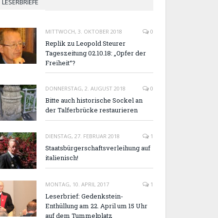
LESERBRIEFE
MITTWOCH, 3. OKTOBER 2018
0
Replik zu Leopold Steurer
Tageszeitung 02.10.18: „Opfer der
Freiheit“?
DONNERSTAG, 2. AUGUST 2018
0
Bitte auch historische Sockel an
der Talferbrücke restaurieren
DIENSTAG, 27. FEBRUAR 2018
1
Staatsbürgerschaftsverleihung auf
italienisch!
MONTAG, 10. APRIL 2017
1
Leserbrief: Gedenkstein-
Enthüllung am 22. April um 15 Uhr
auf dem Tummelplatz