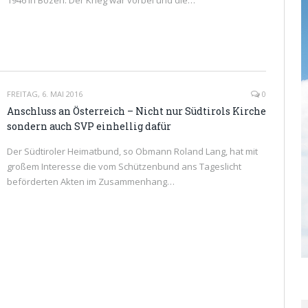
1946 in Bozen. Der Krieg war vorbei und die…
READ MORE
FREITAG, 6. MAI 2016
0
Anschluss an Österreich – Nicht nur Südtirols Kirche
sondern auch SVP einhellig dafür
Der Südtiroler Heimatbund, so Obmann Roland Lang, hat mit
großem Interesse die vom Schützenbund ans Tageslicht
beförderten Akten im Zusammenhang…
READ MORE