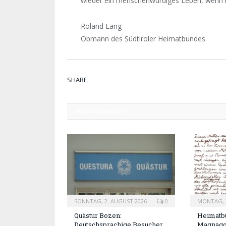
wieder ein menschenwürdiges Leben, wenn m
Roland Lang
Obmann des Südtiroler Heimatbundes
SHARE.
RELATED
POSTS
SONNTAG, 2. AUGUST 2026
0
MONTAG, 2
Quästur Bozen:
Heimatbu
Deutschsprachige Besucher
Magnag