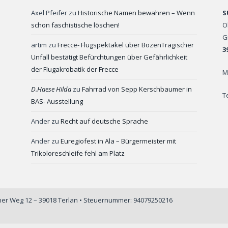
Axel Pfeifer
zu
Historische Namen bewahren – Wenn
S
schon faschistische löschen!
O
G
artim
zu
Frecce- Flugspektakel über BozenTragischer
3
Unfall bestätigt Befürchtungen über Gefährlichkeit
der Flugakrobatik der Frecce
M
D.Haese Hilda
zu
Fahrrad von Sepp Kerschbaumer in
T
BAS- Ausstellung
Ander
zu
Recht auf deutsche Sprache
Ander
zu
Euregiofest in Ala – Bürgermeister mit
Trikoloreschleife fehl am Platz
iner Weg 12 – 39018 Terlan • Steuernummer: 94079250216