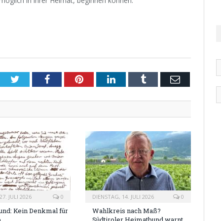
öglich in ihrer Heimat, beginnen können.
Twitter
Facebook
Pinterest
LinkedIn
Tumblr
Email
7. JULI 2026
0
DIENSTAG, 14. JULI 2026
0
nd: Kein Denkmal für
Wahlkreis nach Maß?
o
Südtiroler Heimatbund warnt