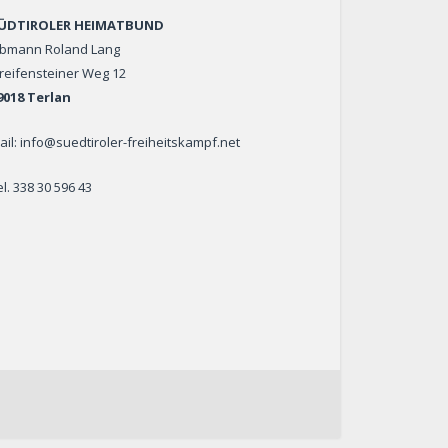
ÜDTIROLER HEIMATBUND
bmann Roland Lang
reifensteiner Weg 12
9018 Terlan
ail: info@suedtiroler-freiheitskampf.net
el. 338 30 596 43