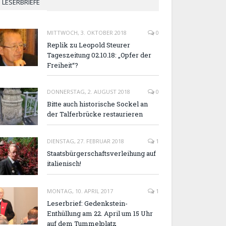
LESERBRIEFE
MITTWOCH, 3. OKTOBER 2018
0
Replik zu Leopold Steurer
Tageszeitung 02.10.18: „Opfer der
Freiheit“?
DONNERSTAG, 2. AUGUST 2018
0
Bitte auch historische Sockel an
der Talferbrücke restaurieren
DIENSTAG, 27. FEBRUAR 2018
1
Staatsbürgerschaftsverleihung auf
italienisch!
MONTAG, 10. APRIL 2017
1
Leserbrief: Gedenkstein-
Enthüllung am 22. April um 15 Uhr
auf dem Tummelplatz