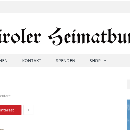
NEN
KONTAKT
SPENDEN
SHOP
entare
+
interest