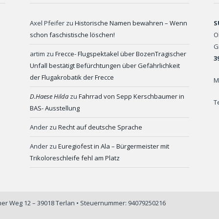
Axel Pfeifer
zu
Historische Namen bewahren – Wenn
S
schon faschistische löschen!
O
G
artim
zu
Frecce- Flugspektakel über BozenTragischer
3
Unfall bestätigt Befürchtungen über Gefährlichkeit
der Flugakrobatik der Frecce
M
D.Haese Hilda
zu
Fahrrad von Sepp Kerschbaumer in
T
BAS- Ausstellung
Ander
zu
Recht auf deutsche Sprache
Ander
zu
Euregiofest in Ala – Bürgermeister mit
Trikoloreschleife fehl am Platz
iner Weg 12 – 39018 Terlan • Steuernummer: 94079250216