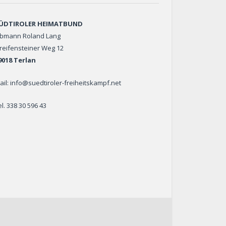
ÜDTIROLER HEIMATBUND
bmann Roland Lang
reifensteiner Weg 12
9018 Terlan
ail: info@suedtiroler-freiheitskampf.net
el. 338 30 596 43