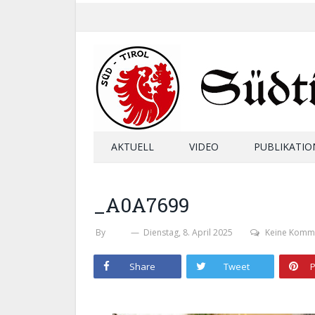
AKTUELL
VIDEO
PUBLIKATIO
_A0A7699
By
SHB
Dienstag, 8. April 2025
Keine Komm
Share
Tweet
P