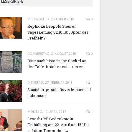
LESERBRIEFE
MITTWOCH, 3. OKTOBER 2018
0
Replik zu Leopold Steurer
Tageszeitung 02.10.18: „Opfer der
Freiheit“?
DONNERSTAG, 2. AUGUST 2018
0
Bitte auch historische Sockel an
der Talferbrücke restaurieren
DIENSTAG, 27. FEBRUAR 2018
1
Staatsbürgerschaftsverleihung auf
italienisch!
MONTAG, 10. APRIL 2017
1
Leserbrief: Gedenkstein-
Enthüllung am 22. April um 15 Uhr
auf dem Tummelplatz