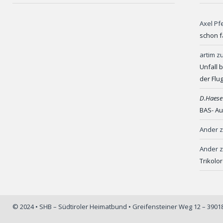
Axel Pf
schon f
artim
z
Unfall 
der Flu
D.Haese
BAS- Au
Ander
Ander
Trikolo
© 2024 • SHB – Südtiroler Heimatbund • Greifensteiner Weg 12 – 390