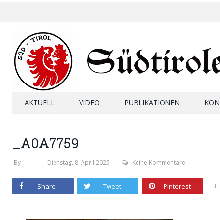
AKTUELL
VIDEO
PUBLIKATIONEN
KON
_A0A7759
By
SHB
Dienstag, 8. April 2025
Keine Kommentare
+
Share
Tweet
Pinterest