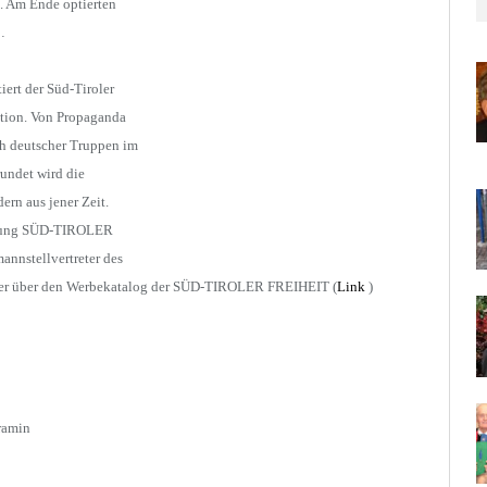
g. Am Ende optierten
…
iert der Süd-Tiroler
tion. Von Propaganda
h deutscher Truppen im
undet wird die
rn aus jener Zeit.
wegung SÜD-TIROLER
nnstellvertreter des
der über den Werbekatalog der SÜD-TIROLER FREIHEIT (
Link
)
ramin