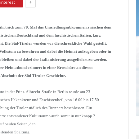
+
interest
jährt sich zum 70. Mal das Umsiedlungsabkommen zwischen dem
listischen Deutschland und dem faschistischen Italien, kurz
t. Die Süd-Tiroler wurden vor die schreckliche Wahl gestellt,
 Volkstum zu bewahren und dabei die Heimat aufzugeben oder in
 bleiben und dabei der Italianisierung ausgeliefert zu werden.
er Heimatbund erinnert in einer Broschüre an diesen
 Abschnitt der Süd-Tiroler Geschichte.
ro in der Prinz-Albrecht-Straße in Berlin wurde am 23.
ischen Hakenkreuz und Faschistenbeil, von 16.00 bis 17.50
ibung der Tiroler südlich des Brenners beschlossen. Ein
erte entstandener Kulturraum wurde somit in nur knapp 2
uf beiden Seiten, den
reifenden Spaltung