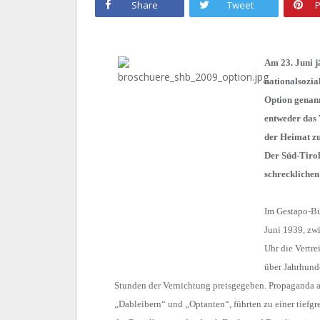
Share
Tweet
P
Am 23. Juni 
nationalsozia
Option genann
entweder das
der Heimat zu
Der Süd-Tirol
schrecklichen
Im Gestapo-Bü
Juni 1939, zw
Uhr die Vertre
über Jahrhund
Stunden der Vernichtung preisgegeben. Propaganda a
„Dableibern“ und „Optanten“, führten zu einer tiefg