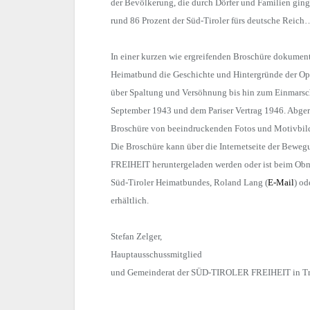
der Bevölkerung, die durch Dörfer und Familien gin
rund 86 Prozent der Süd-Tiroler fürs deutsche Reich
In einer kurzen wie ergreifenden Broschüre dokument
Heimatbund die Geschichte und Hintergründe der Op
über Spaltung und Versöhnung bis hin zum Einmarsc
September 1943 und dem Pariser Vertrag 1946. Abger
Broschüre von beeindruckenden Fotos und Motivbilde
Die Broschüre kann über die Internetseite der Be
FREIHEIT heruntergeladen werden oder ist beim Obma
Süd-Tiroler Heimatbundes, Roland Lang (
E-Mail
) o
erhältlich.
Stefan Zelger,
Hauptausschussmitglied
und Gemeinderat der SÜD-TIROLER FREIHEIT in T