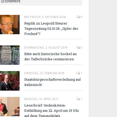
LESERBRIEFE
MITTWOCH, 3. OKTOBER 2018
0
Replik zu Leopold Steurer
Tageszeitung 02.10.18: „Opfer der
Freiheit“?
DONNERSTAG, 2. AUGUST 2018
0
Bitte auch historische Sockel an
der Talferbrücke restaurieren
DIENSTAG, 27. FEBRUAR 2018
1
Staatsbürgerschaftsverleihung auf
italienisch!
MONTAG, 10. APRIL 2017
1
Leserbrief: Gedenkstein-
Enthüllung am 22. April um 15 Uhr
auf dem Tummelplatz