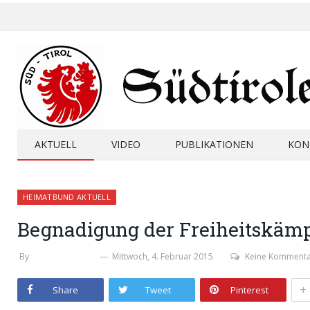
AKTUELL
VIDEO
PUBLIKATIONEN
KON
HEIMATBUND AKTUELL
Begnadigung der Freiheitskäm
By
STEFAN ZELGER
Mittwoch, 4. Februar 2015
Keine Komment
+
Share
Tweet
Pinterest