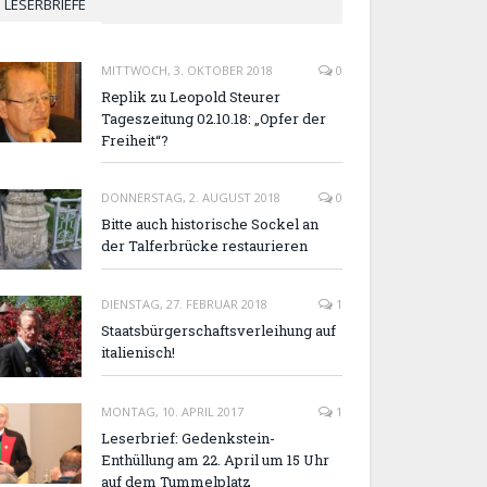
LESERBRIEFE
MITTWOCH, 3. OKTOBER 2018
0
Replik zu Leopold Steurer
Tageszeitung 02.10.18: „Opfer der
Freiheit“?
DONNERSTAG, 2. AUGUST 2018
0
Bitte auch historische Sockel an
der Talferbrücke restaurieren
DIENSTAG, 27. FEBRUAR 2018
1
Staatsbürgerschaftsverleihung auf
italienisch!
MONTAG, 10. APRIL 2017
1
Leserbrief: Gedenkstein-
Enthüllung am 22. April um 15 Uhr
auf dem Tummelplatz