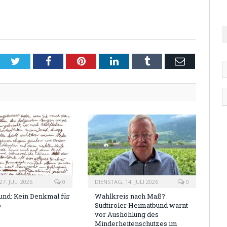
Twitter
Facebook
Pinterest
LinkedIn
Tumblr
Email
7. JULI 2026
0
DIENSTAG, 14. JULI 2026
0
nd: Kein Denkmal für
Wahlkreis nach Maß?
o
Südtiroler Heimatbund warnt
vor Aushöhlung des
Minderheitenschutzes im