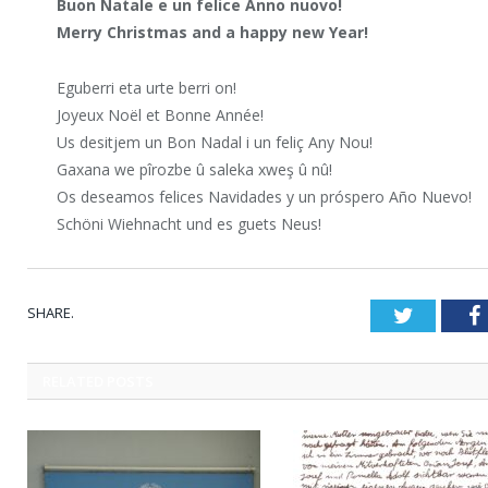
Buon Natale e un felice Anno nuovo!
Merry Christmas and a happy new Year!
Eguberri eta urte berri on!
Joyeux Noël et Bonne Année!
Us desitjem un Bon Nadal i un feliç Any Nou!
Gaxana we pîrozbe û saleka xweş û nû!
Os deseamos felices Navidades y un próspero Año Nuevo!
Schöni Wiehnacht und es guets Neus!
SHARE.
Twitter
RELATED
POSTS