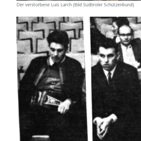
Der verstorbene Luis Larch (Bild Südtiroler Schützenbund)