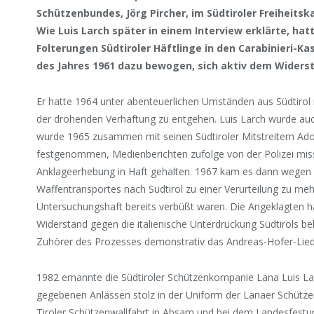
Schützenbundes, Jörg Pircher, im Südtiroler Freiheits
Wie Luis Larch später in einem Interview erklärte, hat
Folterungen Südtiroler Häftlinge in den Carabinieri-K
des Jahres 1961 dazu bewogen, sich aktiv dem Widers
Er hatte 1964 unter abenteuerlichen Umständen aus Südtirol
der drohenden Verhaftung zu entgehen. Luis Larch wurde auch i
wurde 1965 zusammen mit seinen Südtiroler Mitstreitern Ado
festgenommen, Medienberichten zufolge von der Polizei mi
Anklageerhebung in Haft gehalten. 1967 kam es dann wege
Waffentransportes nach Südtirol zu einer Verurteilung zu me
Untersuchungshaft bereits verbüßt waren. Die Angeklagten h
Widerstand gegen die italienische Unterdrückung Südtirols b
Zuhörer des Prozesses demonstrativ das Andreas-Hofer-Lied
1982 ernannte die Südtiroler Schützenkompanie Lana Luis Lar
gegebenen Anlässen stolz in der Uniform der Lanaer Schützen 
Tiroler Schützenwallfahrt in Absam und bei dem Landesfestu