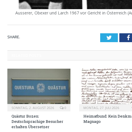
Ausserer, Obexer und Larch 1967 vor Gericht in Österreich (A
SHARE.
Twitter
RELATED
POSTS
SONNTAG, 2. AUGUST 2026
0
MONTAG, 27. JULI 2026
Quästur Bozen:
Heimatbund: Kein Denkma
Deutschsprachige Besucher
Magnago
erhalten Übersetzer