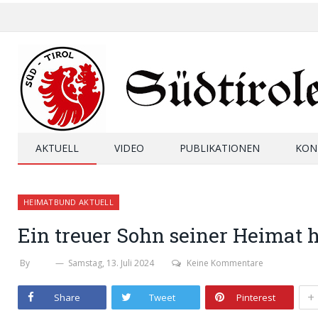
AKTUELL
VIDEO
PUBLIKATIONEN
KON
HEIMATBUND AKTUELL
Ein treuer Sohn seiner Heimat 
By
SHB
Samstag, 13. Juli 2024
Keine Kommentare
+
Share
Tweet
Pinterest