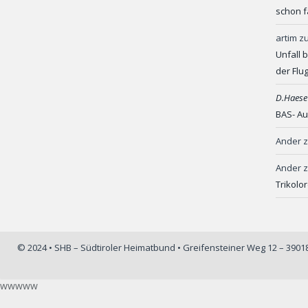
schon f
artim
z
Unfall 
der Flu
D.Haese
BAS- Au
Ander
Ander
Trikolo
© 2024 • SHB – Südtiroler Heimatbund • Greifensteiner Weg 12 – 390
wwwww