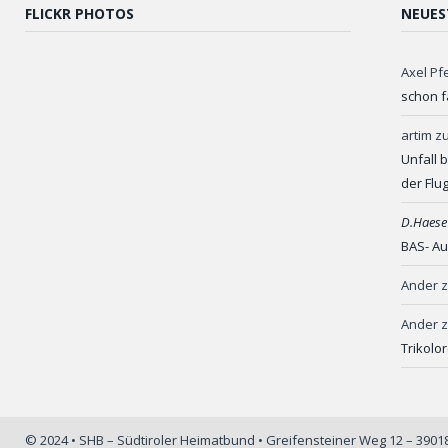
FLICKR PHOTOS
NEUES
Axel Pf
schon f
artim
z
Unfall 
der Flu
D.Haese
BAS- Au
Ander
Ander
Trikolo
© 2024 • SHB – Südtiroler Heimatbund • Greifensteiner Weg 12 – 390