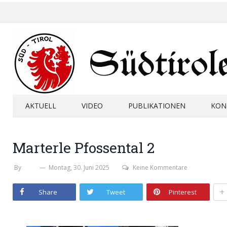
AKTUELL
VIDEO
PUBLIKATIONEN
KON
Marterle Pfossental 2
By
SHB
Montag, 30. Juni 2025
Keine Kommentare
+
Share
Tweet
Pinterest