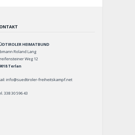
ONTAKT
ÜDTIROLER HEIMATBUND
bmann Roland Lang
reifensteiner Weg 12
9018 Terlan
ail: info@suedtiroler-freiheitskampf.net
el. 338 30 596 43