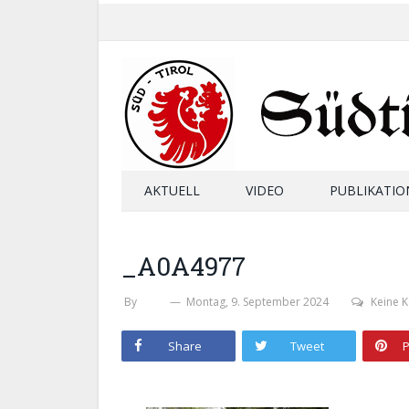
AKTUELL
VIDEO
PUBLIKATIO
_A0A4977
By
SHB
Montag, 9. September 2024
Keine 
Share
Tweet
P