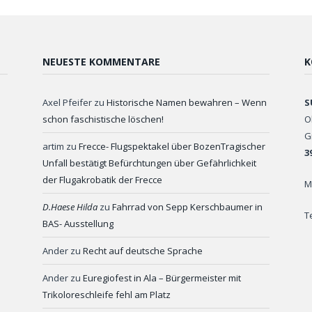
NEUESTE KOMMENTARE
K
Axel Pfeifer
zu
Historische Namen bewahren – Wenn
S
schon faschistische löschen!
O
G
artim
zu
Frecce- Flugspektakel über BozenTragischer
3
Unfall bestätigt Befürchtungen über Gefährlichkeit
der Flugakrobatik der Frecce
M
D.Haese Hilda
zu
Fahrrad von Sepp Kerschbaumer in
T
BAS- Ausstellung
Ander
zu
Recht auf deutsche Sprache
Ander
zu
Euregiofest in Ala – Bürgermeister mit
Trikoloreschleife fehl am Platz