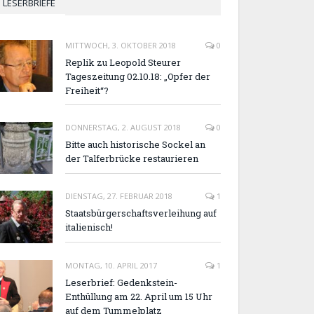
LESERBRIEFE
MITTWOCH, 3. OKTOBER 2018
0
Replik zu Leopold Steurer
Tageszeitung 02.10.18: „Opfer der
Freiheit“?
DONNERSTAG, 2. AUGUST 2018
0
Bitte auch historische Sockel an
der Talferbrücke restaurieren
DIENSTAG, 27. FEBRUAR 2018
1
Staatsbürgerschaftsverleihung auf
italienisch!
MONTAG, 10. APRIL 2017
1
Leserbrief: Gedenkstein-
Enthüllung am 22. April um 15 Uhr
auf dem Tummelplatz