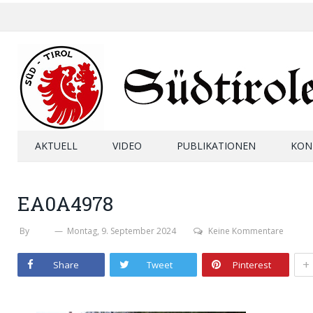
AKTUELL
VIDEO
PUBLIKATIONEN
KON
EA0A4978
By
SHB
Montag, 9. September 2024
Keine Kommentare
+
Share
Tweet
Pinterest