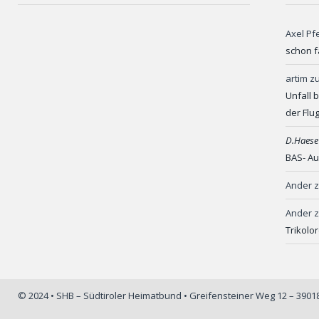
Axel Pf
schon f
artim
z
Unfall 
der Flu
D.Haese
BAS- Au
Ander
Ander
Trikolo
© 2024 • SHB – Südtiroler Heimatbund • Greifensteiner Weg 12 – 390