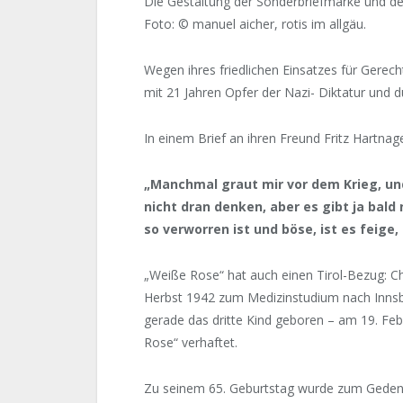
Die Gestaltung der Sonderbriefmarke und d
Foto: © manuel aicher, rotis im allgäu.
Wegen ihres friedlichen Einsatzes für Gerec
mit 21 Jahren Opfer der Nazi- Diktatur und d
In einem Brief an ihren Freund Fritz Hartnage
„Manchmal graut mir vor dem Krieg, und
nicht dran denken, aber es gibt ja bald 
so verworren ist und böse, ist es feige
„Weiße Rose“ hat auch einen Tirol-Bezug: C
Herbst 1942 zum Medizinstudium nach Innsbr
gerade das dritte Kind geboren – am 19. Fe
Rose“ verhaftet.
Zu seinem 65. Geburtstag wurde zum Gede