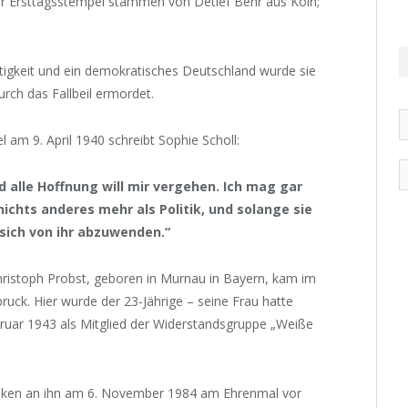
er Ersttagsstempel stammen von Detlef Behr aus Köln;
htigkeit und ein demokratisches Deutschland wurde sie
urch das Fallbeil ermordet.
l am 9. April 1940 schreibt Sophie Scholl:
 alle Hoffnung will mir vergehen. Ich mag gar
nichts anderes mehr als Politik, und solange sie
, sich von ihr abzuwenden.“
hristoph Probst, geboren in Murnau in Bayern, kam im
uck. Hier wurde der 23-Jährige – seine Frau hatte
bruar 1943 als Mitglied der Widerstandsgruppe „Weiße
nken an ihn am 6. November 1984 am Ehrenmal vor