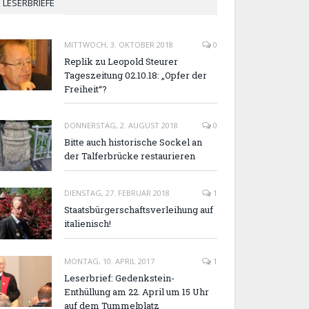
LESERBRIEFE
MITTWOCH, 3. OKTOBER 2018
0
Replik zu Leopold Steurer
Tageszeitung 02.10.18: „Opfer der
Freiheit“?
DONNERSTAG, 2. AUGUST 2018
0
Bitte auch historische Sockel an
der Talferbrücke restaurieren
DIENSTAG, 27. FEBRUAR 2018
1
Staatsbürgerschaftsverleihung auf
italienisch!
MONTAG, 10. APRIL 2017
1
Leserbrief: Gedenkstein-
Enthüllung am 22. April um 15 Uhr
auf dem Tummelplatz