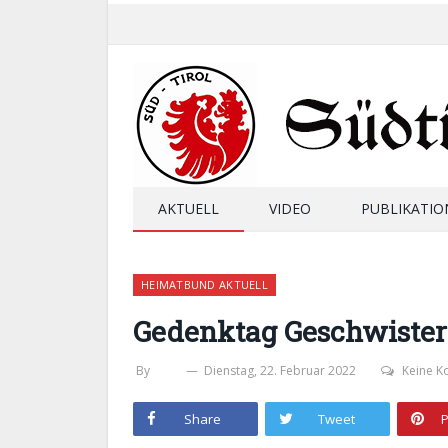
AKTUELL
VIDEO
PUBLIKATIO
HEIMATBUND AKTUELL
Gedenktag Geschwister 
By
SHB
Dienstag, 22. Februar 2022
Keine 
Share
Tweet
P