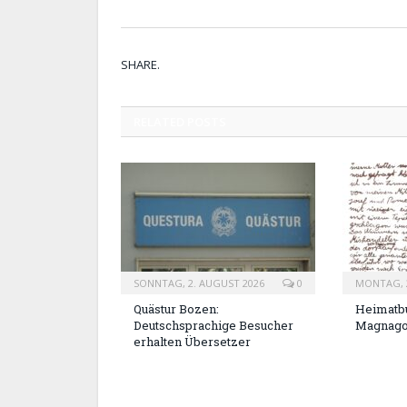
SHARE.
RELATED
POSTS
SONNTAG, 2. AUGUST 2026
0
MONTAG, 2
Quästur Bozen:
Heimatbu
Deutschsprachige Besucher
Magnag
erhalten Übersetzer