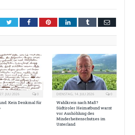
Twitter
Facebook
Pinterest
LinkedIn
Tumblr
Email
7. JULI 2026
0
DIENSTAG, 14. JULI 2026
0
nd: Kein Denkmal für
Wahlkreis nach Maß?
o
Südtiroler Heimatbund warnt
vor Aushöhlung des
Minderheitenschutzes im
Unterland