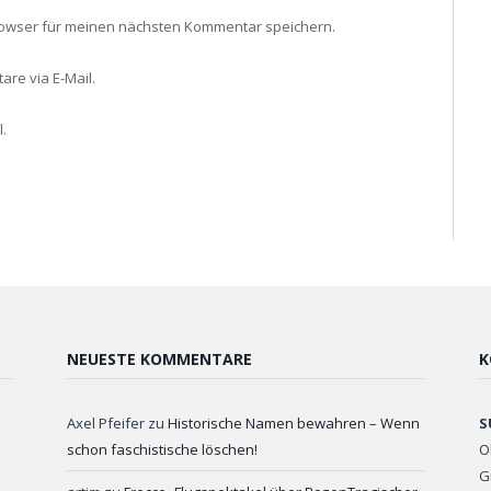
rowser für meinen nächsten Kommentar speichern.
re via E-Mail.
.
NEUESTE KOMMENTARE
K
Axel Pfeifer
zu
Historische Namen bewahren – Wenn
S
schon faschistische löschen!
O
G