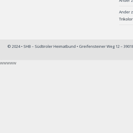
Ander
Ander
Trikolo
© 2024 • SHB – Südtiroler Heimatbund • Greifensteiner Weg 12 – 390
wwwww