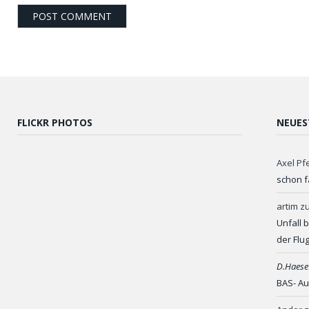
FLICKR PHOTOS
NEUES
Axel Pf
schon f
artim
z
Unfall 
der Flu
D.Haese
BAS- Au