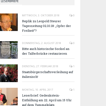
LESERBRIEFE
MITTWOCH, 3. OKTOBER 2018
0
Replik zu Leopold Steurer
Tageszeitung 02.10.18: „Opfer der
Freiheit“?
DONNERSTAG, 2. AUGUST 2018
0
Bitte auch historische Sockel an
der Talferbrücke restaurieren
DIENSTAG, 27. FEBRUAR 2018
1
Staatsbürgerschaftsverleihung auf
italienisch!
MONTAG, 10. APRIL 2017
1
Leserbrief: Gedenkstein-
Enthüllung am 22. April um 15 Uhr
auf dem Tummelplatz