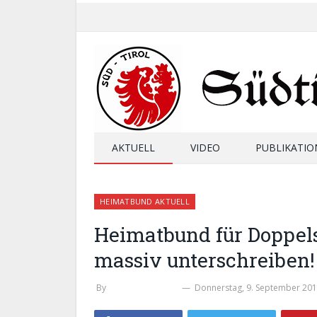
AKTUELL
VIDEO
PUBLIKATIO
HEIMATBUND AKTUELL
Heimatbund für Doppels
massiv unterschreiben!
By
WERNER THALER
Donnerstag, 9. September 20