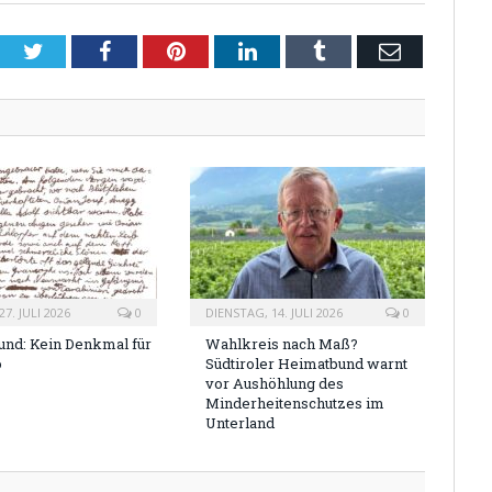
Twitter
Facebook
Pinterest
LinkedIn
Tumblr
Email
7. JULI 2026
0
DIENSTAG, 14. JULI 2026
0
nd: Kein Denkmal für
Wahlkreis nach Maß?
o
Südtiroler Heimatbund warnt
vor Aushöhlung des
Minderheitenschutzes im
Unterland