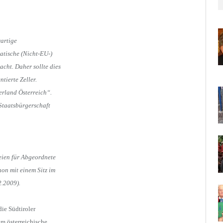
rartige
atische (Nicht-EU-)
cht. Daher sollte dies
tierte Zeller.
erland Österreich“.
Staatsbürgerschaft
eien für Abgeordnete
on mit einem Sitz im
2.2009).
die Südtiroler
um österreichische