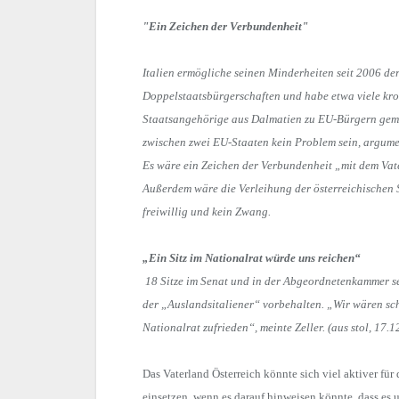
"Ein Zeichen der Verbundenheit"
Italien ermögliche seinen Minderheiten seit 2006 de
Doppelstaatsbürgerschaften und habe etwa viele kro
Staatsangehörige aus Dalmatien zu EU-Bürgern gema
zwischen zwei EU-Staaten kein Problem sein, argumen
Es wäre ein Zeichen der Verbundenheit „mit dem Vat
Außerdem wäre die Verleihung der österreichischen 
freiwillig und kein Zwang.
„Ein Sitz im Nationalrat würde uns reichen“
18 Sitze im Senat und in der Abgeordnetenkammer s
der „Auslandsitaliener“ vorbehalten. „Wir wären sch
Nationalrat zufrieden“, meinte Zeller. (aus stol, 17.1
Das Vaterland Österreich könnte sich viel aktiver für 
einsetzen, wenn es darauf hinweisen könnte, dass es 