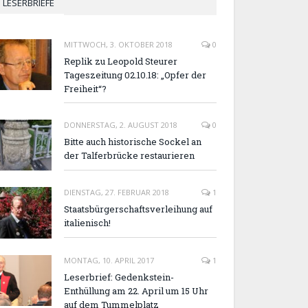
LESERBRIEFE
MITTWOCH, 3. OKTOBER 2018
0
Replik zu Leopold Steurer
Tageszeitung 02.10.18: „Opfer der
Freiheit“?
DONNERSTAG, 2. AUGUST 2018
0
Bitte auch historische Sockel an
der Talferbrücke restaurieren
DIENSTAG, 27. FEBRUAR 2018
1
Staatsbürgerschaftsverleihung auf
italienisch!
MONTAG, 10. APRIL 2017
1
Leserbrief: Gedenkstein-
Enthüllung am 22. April um 15 Uhr
auf dem Tummelplatz