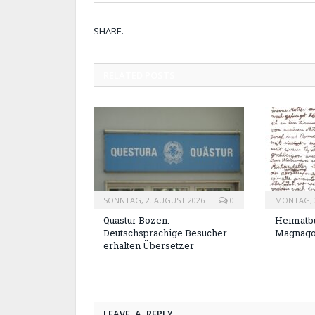
SHARE.
RELATED
POSTS
SONNTAG, 2. AUGUST 2026
0
MONTAG, 2
Quästur Bozen:
Heimatbu
Deutschsprachige Besucher
Magnag
erhalten Übersetzer
LEAVE A REPLY