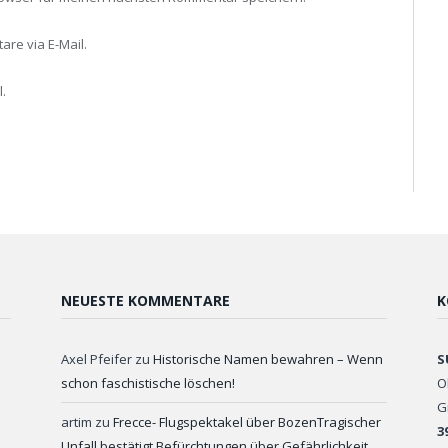
re via E-Mail.
.
NEUESTE KOMMENTARE
K
Axel Pfeifer
zu
Historische Namen bewahren – Wenn
S
schon faschistische löschen!
O
G
artim
zu
Frecce- Flugspektakel über BozenTragischer
3
Unfall bestätigt Befürchtungen über Gefährlichkeit