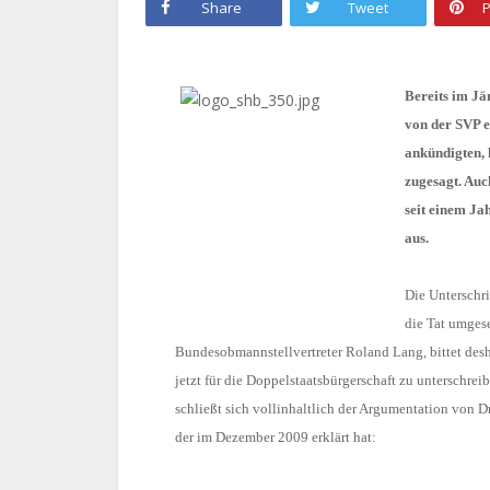
Share
Tweet
P
Bereits im Jä
von der SVP e
ankündigten, 
zugesagt. Auc
seit einem Ja
aus.
Die Untersch
die Tat umgese
Bundesobmannstellvertreter Roland Lang, bittet desha
jetzt für die Doppelstaatsbürgerschaft zu unterschre
schließt sich vollinhaltlich der Argumentation von Dr.
der im Dezember 2009 erklärt hat: