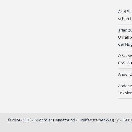
Axel Pf
schon f
artim
z
Unfall 
der Flu
D.Haese
BAS- Au
Ander
Ander
Trikolo
© 2024 • SHB – Südtiroler Heimatbund • Greifensteiner Weg 12 – 390