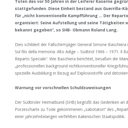
Toten des vor 50 Jahren in der Leiferer Kaserne gegrü
stattgefunden. Diese Einheit bestand aus Guerrilla-
für „nicht konventionelle Kampfführung … Der Repar
organisiert: Seine Aufstellung und seine Tätigkeiten w
bekannt gegeben“, so SHB- Obmann Roland Lang.
Dies schildert der Fallschirmjäger-General Simone Baschiera
Sul filo della memoria: Alto Adige – Südtirol 1966 – 1971. Il B
Reparto Speciale“. Wie Baschiera berichtet, besaßen die Män
„professionellen background nichtkonventioneller Kriegsführu
spezielle Ausbildung in Bezug auf Explosivstoffe und detonie
Warnung vor vorschnellen Schuldzuweisungen
Der Südtiroler Heimatbund (SHB) begrüßt das Gedenken an di
Porzescharte zu Tode gekommenen „sabotatori“ des „Reparto
einer jahrzehntelangen verfehlten italienischen Staatspolitik.