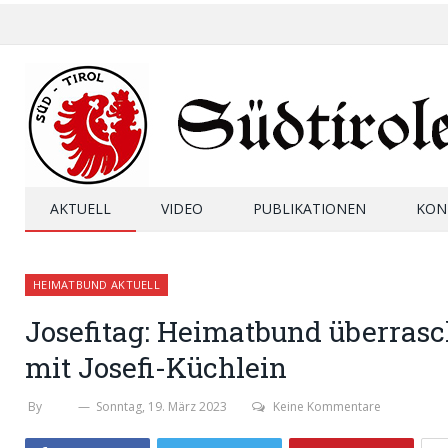
AKTUELL
VIDEO
PUBLIKATIONEN
KON
HEIMATBUND AKTUELL
Josefitag: Heimatbund überra
mit Josefi-Küchlein
By
SHB
Sonntag, 19. März 2023
Keine Kommentare