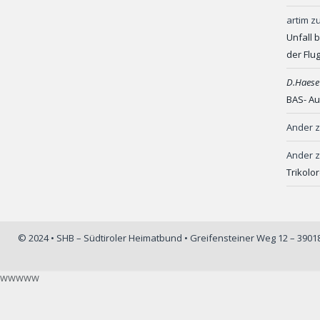
artim
z
Unfall 
der Flu
D.Haese
BAS- Au
Ander
Ander
Trikolo
© 2024 • SHB – Südtiroler Heimatbund • Greifensteiner Weg 12 – 390
wwwww