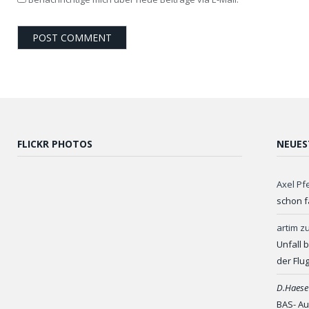
FLICKR PHOTOS
NEUES
Axel Pf
schon f
artim
z
Unfall 
der Flu
D.Haese
BAS- Au