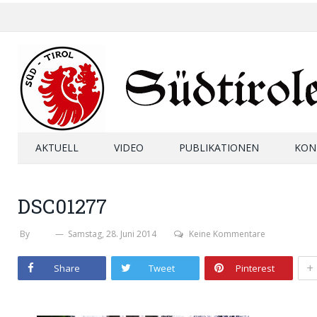
AKTUELL
VIDEO
PUBLIKATIONEN
KON
DSC01277
By
SHB
Samstag, 28. Juni 2014
Keine Kommentare
+
Share
Tweet
Pinterest