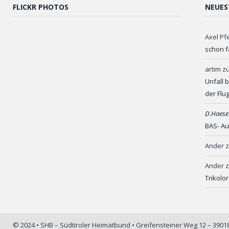
FLICKR PHOTOS
NEUES
Axel Pf
schon f
artim
z
Unfall 
der Flu
D.Haese
BAS- Au
Ander
Ander
Trikolo
© 2024 • SHB – Südtiroler Heimatbund • Greifensteiner Weg 12 – 390