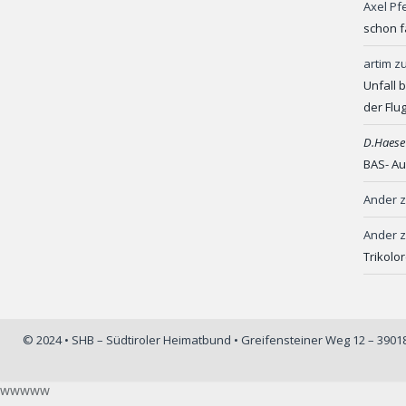
Axel Pf
schon f
artim
z
Unfall 
der Flu
D.Haese
BAS- Au
Ander
Ander
Trikolo
© 2024 • SHB – Südtiroler Heimatbund • Greifensteiner Weg 12 – 390
wwwww