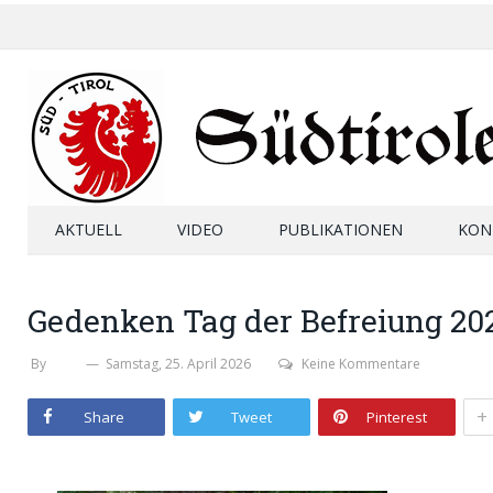
AKTUELL
VIDEO
PUBLIKATIONEN
KON
Gedenken Tag der Befreiung 20
By
SHB
Samstag, 25. April 2026
Keine Kommentare
+
Share
Tweet
Pinterest