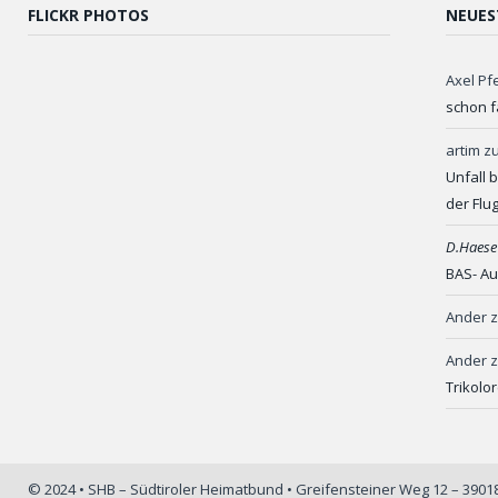
FLICKR PHOTOS
NEUES
Axel Pf
schon f
artim
z
Unfall 
der Flu
D.Haese
BAS- Au
Ander
Ander
Trikolo
© 2024 • SHB – Südtiroler Heimatbund • Greifensteiner Weg 12 – 390