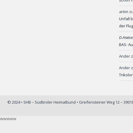
artim
z
Unfall 
der Flu
D.Haese
BAS- Au
Ander
Ander
Trikolo
© 2024 • SHB – Südtiroler Heimatbund • Greifensteiner Weg 12 – 390
wwwww