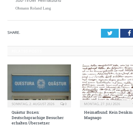
Süd-Tiroler Heimatbund
Obmann Roland Lang
SHARE.
Twitter
RELATED
POSTS
SONNTAG, 2. AUGUST 2026
0
MONTAG, 27. JULI 2026
Quästur Bozen:
Heimatbund: Kein Denkma
Deutschsprachige Besucher
Magnago
erhalten Übersetzer