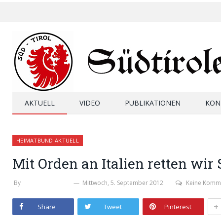
AKTUELL
VIDEO
PUBLIKATIONEN
KON
HEIMATBUND AKTUELL
Mit Orden an Italien retten wir 
By
WERNER THALER
Mittwoch, 5. September 2012
Keine Komm
+
Share
Tweet
Pinterest