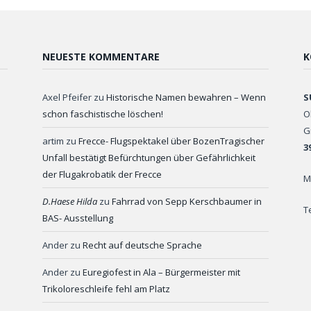
NEUESTE KOMMENTARE
K
Axel Pfeifer
zu
Historische Namen bewahren – Wenn
S
schon faschistische löschen!
O
G
artim
zu
Frecce- Flugspektakel über BozenTragischer
3
Unfall bestätigt Befürchtungen über Gefährlichkeit
der Flugakrobatik der Frecce
M
D.Haese Hilda
zu
Fahrrad von Sepp Kerschbaumer in
T
BAS- Ausstellung
Ander
zu
Recht auf deutsche Sprache
Ander
zu
Euregiofest in Ala – Bürgermeister mit
Trikoloreschleife fehl am Platz