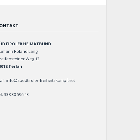
ONTAKT
ÜDTIROLER HEIMATBUND
bmann Roland Lang
reifensteiner Weg 12
9018 Terlan
ail: info@suedtiroler-freiheitskampf.net
el. 338 30 596 43