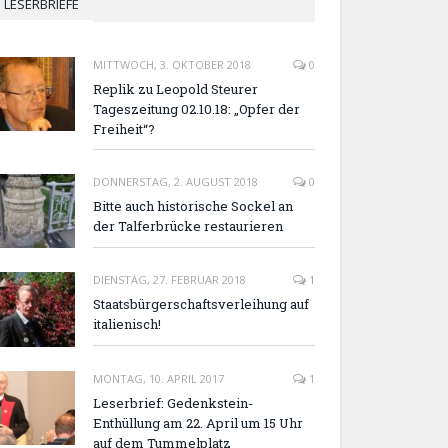
LESERBRIEFE
MITTWOCH, 3. OKTOBER 2018
0
Replik zu Leopold Steurer
Tageszeitung 02.10.18: „Opfer der
Freiheit“?
DONNERSTAG, 2. AUGUST 2018
0
Bitte auch historische Sockel an
der Talferbrücke restaurieren
DIENSTAG, 27. FEBRUAR 2018
1
Staatsbürgerschaftsverleihung auf
italienisch!
MONTAG, 10. APRIL 2017
1
Leserbrief: Gedenkstein-
Enthüllung am 22. April um 15 Uhr
auf dem Tummelplatz