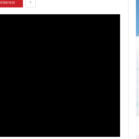
+
interest