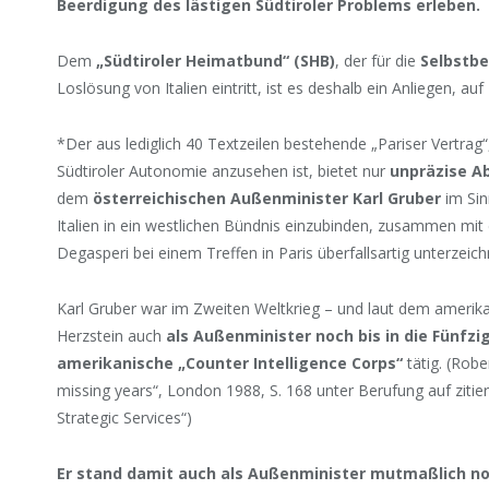
Beerdigung des lästigen Südtiroler Problems erleben.
Dem
„Südtiroler Heimatbund“ (SHB)
, der für die
Selbstb
Loslösung von Italien eintritt, ist es deshalb ein Anliegen, a
*Der aus lediglich 40 Textzeilen bestehende „Pariser Vertrag“
Südtiroler Autonomie anzusehen ist, bietet nur
unpräzise A
dem
österreichischen Außenminister Karl Gruber
im Sin
Italien in ein westlichen Bündnis einzubinden, zusammen mit
Degasperi bei einem Treffen in Paris überfallsartig unterzeic
Karl Gruber war im Zweiten Weltkrieg – und laut dem amerika
Herzstein auch
als Außenminister noch bis in die Fünfzi
amerikanische „Counter Intelligence Corps“
tätig. (Rob
missing years“, London 1988, S. 168 unter Berufung auf zit
Strategic Services“)
Er stand damit auch als Außenminister mutmaßlich no