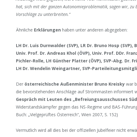
hat, sich mit der ganzen Autonomieproblematik, sagen wir, zu
Vorschläge zu unterbreiten.“
Ähnliche
Erklärungen
haben unter anderen abgegeben:
LH Dr. Luis Durnwalder (SVP), LR Dr. Bruno Hosp (SVP), 
Univ. Prof. Dr. Andreas Khol (ÖVP), Univ. Prof. DDr. F
Pichler-Rolle, LH Günther Platter (ÖVP), SVP-Abg. Dr. F
LH Dr. Wendelin Weingartner, SVP-Parteileitungsmitg
Der
österreichische Außenminister Bruno Kreisky
war b
die bevorstehenden Anschläge auf Strommasten informiert
Gespräch mit Leuten des „Befreiungsausschusses Südti
Widerstandskämpfer gegen das NS-Regime und BAS-Führungs
Buch: „Vielgeprüftes Österreich“, Wien 2007, S. 152)
Vermutlich wird all dies bei der offiziellen Jubelfeier nicht er