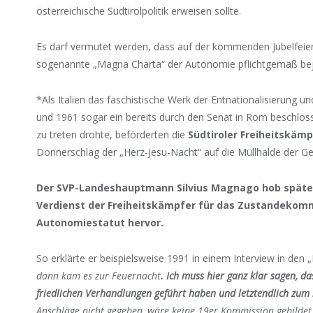
österreichische Südtirolpolitik erweisen sollte.
Es darf vermutet werden, dass auf der kommenden Jubelfeier
sogenannte „Magna Charta“ der Autonomie pflichtgemäß bej
*Als Italien das faschistische Werk der Entnationalisierung un
und 1961 sogar ein bereits durch den Senat in Rom beschlo
zu treten drohte, beförderten die
Südtiroler Freiheitskäm
Donnerschlag der „Herz-Jesu-Nacht“ auf die Müllhalde der Ge
Der SVP-Landeshauptmann Silvius Magnago hob später
Verdienst der Freiheitskämpfer für das Zustandekom
Autonomiestatut hervor.
So erklärte er beispielsweise 1991 in einem Interview in de
dann kam es zur Feuernacht
. Ich muss hier ganz klar sagen, d
friedlichen Verhandlungen geführt haben und letztendlich zum
Anschläge nicht gegeben, wäre keine 19er Kommission gebilde