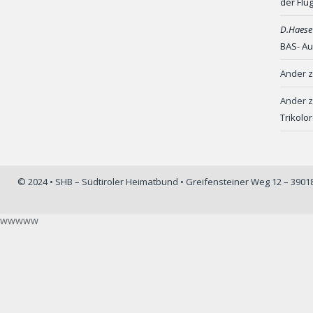
der Flu
D.Haese
BAS- Au
Ander
Ander
Trikolo
© 2024 • SHB – Südtiroler Heimatbund • Greifensteiner Weg 12 – 390
wwwww