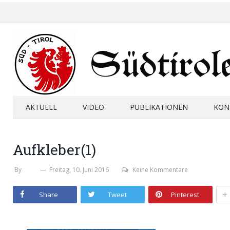
AKTUELL
VIDEO
PUBLIKATIONEN
KON
Aufkleber(1)
By
SHB
Freitag, 10. Juni 2016
Keine Kommentare
+
Share
Tweet
Pinterest