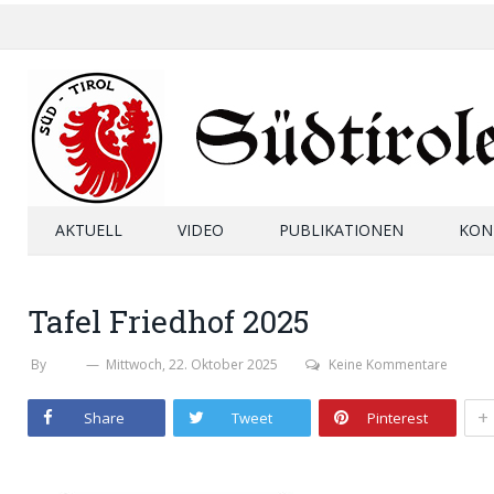
AKTUELL
VIDEO
PUBLIKATIONEN
KON
Tafel Friedhof 2025
By
SHB
Mittwoch, 22. Oktober 2025
Keine Kommentare
+
Share
Tweet
Pinterest