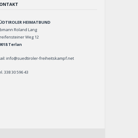
ONTAKT
ÜDTIROLER HEIMATBUND
bmann Roland Lang
reifensteiner Weg 12
9018 Terlan
ail: info@suedtiroler-freiheitskampf.net
el. 338 30 596 43