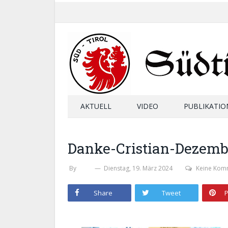
AKTUELL
VIDEO
PUBLIKATIO
Danke-Cristian-Dezemb
By
SHB
Dienstag, 19. März 2024
Keine Kom
Share
Tweet
P