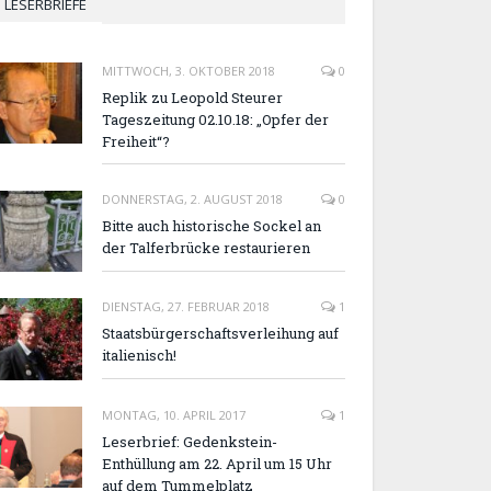
LESERBRIEFE
MITTWOCH, 3. OKTOBER 2018
0
Replik zu Leopold Steurer
Tageszeitung 02.10.18: „Opfer der
Freiheit“?
DONNERSTAG, 2. AUGUST 2018
0
Bitte auch historische Sockel an
der Talferbrücke restaurieren
DIENSTAG, 27. FEBRUAR 2018
1
Staatsbürgerschaftsverleihung auf
italienisch!
MONTAG, 10. APRIL 2017
1
Leserbrief: Gedenkstein-
Enthüllung am 22. April um 15 Uhr
auf dem Tummelplatz