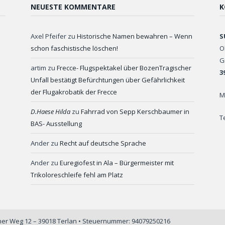
NEUESTE KOMMENTARE
K
Axel Pfeifer
zu
Historische Namen bewahren – Wenn
S
schon faschistische löschen!
O
G
artim
zu
Frecce- Flugspektakel über BozenTragischer
3
Unfall bestätigt Befürchtungen über Gefährlichkeit
der Flugakrobatik der Frecce
M
D.Haese Hilda
zu
Fahrrad von Sepp Kerschbaumer in
T
BAS- Ausstellung
Ander
zu
Recht auf deutsche Sprache
Ander
zu
Euregiofest in Ala – Bürgermeister mit
Trikoloreschleife fehl am Platz
iner Weg 12 – 39018 Terlan • Steuernummer: 94079250216