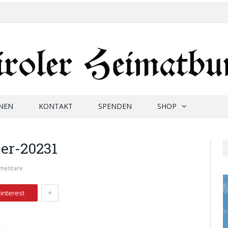
NEN
KONTAKT
SPENDEN
SHOP
er-20231
mentare
+
interest