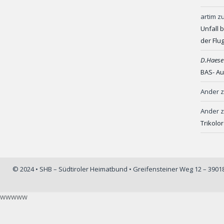
artim
z
Unfall 
der Flu
D.Haese
BAS- Au
Ander
Ander
Trikolo
© 2024 • SHB – Südtiroler Heimatbund • Greifensteiner Weg 12 – 390
wwwww