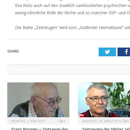
Eva Klotz auch auf den staatlich sanktionierten psychischen 
wenig rühmliche Rolle der Kirche und so mancher SVP- und ÖV
Die Reihe „Zeitzeugen“ wird vom „Südtiroler Heimatbund“ unt
SHARE.
Twitter
RELATED
POSTS
MONTAG, 1. MAI 2017
1
SAMSTAG, 26. MÄRZ 2016
0
Franz Brugger – Zeitzeuge des
Zeitzeugen der 1960er Ja