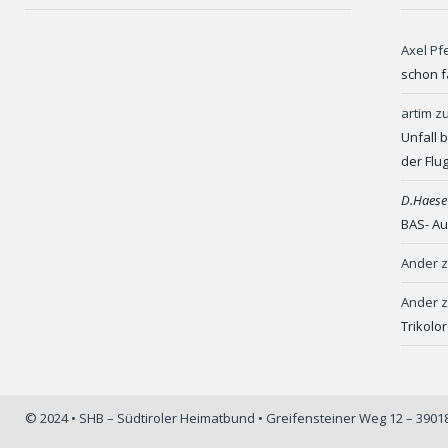
Axel Pf
schon f
artim
z
Unfall 
der Flu
D.Haese
BAS- Au
Ander
Ander
Trikolo
© 2024 • SHB – Südtiroler Heimatbund • Greifensteiner Weg 12 – 390