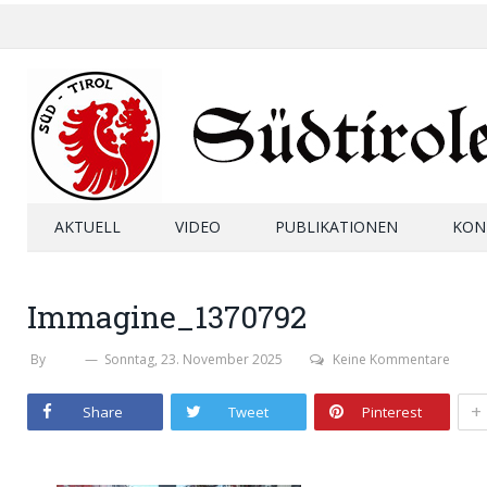
AKTUELL
VIDEO
PUBLIKATIONEN
KON
Immagine_1370792
By
SHB
Sonntag, 23. November 2025
Keine Kommentare
+
Share
Tweet
Pinterest