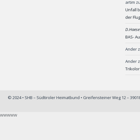
artim
z
Unfall 
der Flu
D.Haese
BAS- Au
Ander
Ander
Trikolo
© 2024 • SHB – Südtiroler Heimatbund • Greifensteiner Weg 12 – 390
wwwww