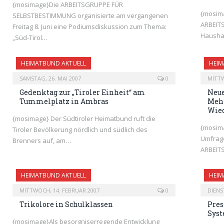
{mosimage}Die ARBEITSGRUPPE FÜR
{mosima
SELBSTBESTIMMUNG organisierte am vergangenen
ARBEIT
Freitag 8. Juni eine Podiumsdiskussion zum Thema:
Haushal
„Süd-Tirol…
HEIMATBUND AKTUELL
HEIM
SAMSTAG, 26. MAI 2007
0
MITTW
Gedenktag zur „Tiroler Einheit“ am
Neue
Tummelplatz in Ambras
Mehr
Wied
{mosimage} Der Südtiroler Heimatbund ruft die
{mosima
Tiroler Bevölkerung nördlich und südlich des
Umfrage
Brenners auf, am…
ARBEIT
HEIMATBUND AKTUELL
HEIM
MITTWOCH, 14. FEBRUAR 2007
0
DIENS
Trikolore in Schulklassen
Pres
Sys
{mosimage}Als besorgniserregende Entwicklung