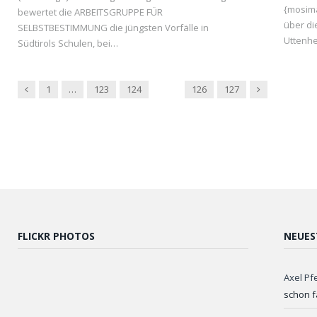
{mosima
bewertet die ARBEITSGRUPPE FÜR
über di
SELBSTBESTIMMUNG die jüngsten Vorfälle in
Uttenh
Südtirols Schulen, bei…
Previous
Next
1
…
123
124
125
126
127
FLICKR PHOTOS
NEUES
Axel Pf
schon f