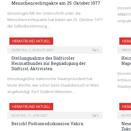
Menschenrechtspakte am 25. Oktober 1977
{mosima
{mosimage} Mit der Unterschrift unter die
ARBEIT
Menschenrechtspakte hat Italien am 25. Oktober 1977
unquali
die Selbstbestimmung…
HEIMATBUND AKTUELL
HEIM
SONNTAG, 5. AUGUST 2007
0
FREITA
Stellungnahme des Südtiroler
Heim
Heimatbundes zur Begnadigung der
Napo
Südtirol-Aktivisten
{mosima
{mosimage}Der italienische Staatspräsident hat
enttäus
letzte Woche, wie schon beim Staatsbesuch in Wien
Staatsp
angekündigt, fünf Südtirol-Aktivisten…
HEIMATBUND AKTUELL
HEIM
MONTAG, 11. JUNI 2007
0
MONTA
Bericht Podiumsdiskussion Vahrn
Neue
Zuku