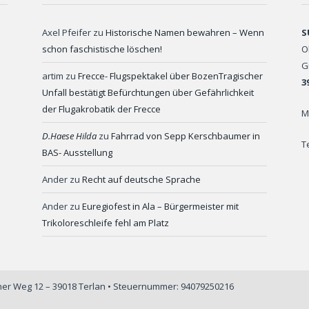
Axel Pfeifer
zu
Historische Namen bewahren – Wenn
S
schon faschistische löschen!
O
G
artim
zu
Frecce- Flugspektakel über BozenTragischer
3
Unfall bestätigt Befürchtungen über Gefährlichkeit
der Flugakrobatik der Frecce
M
D.Haese Hilda
zu
Fahrrad von Sepp Kerschbaumer in
T
BAS- Ausstellung
Ander
zu
Recht auf deutsche Sprache
Ander
zu
Euregiofest in Ala – Bürgermeister mit
Trikoloreschleife fehl am Platz
iner Weg 12 – 39018 Terlan • Steuernummer: 94079250216