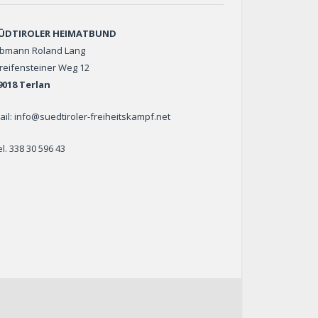
ÜDTIROLER HEIMATBUND
bmann Roland Lang
reifensteiner Weg 12
9018 Terlan
ail: info@suedtiroler-freiheitskampf.net
el. 338 30 596 43