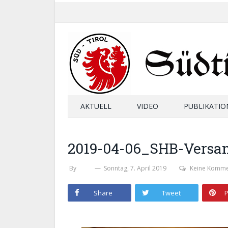
AKTUELL
VIDEO
PUBLIKATIO
2019-04-06_SHB-Versa
By
SHB
Sonntag, 7. April 2019
Keine Komme
Share
Tweet
P