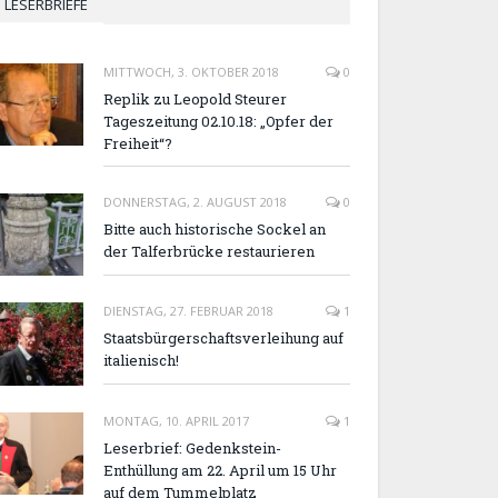
LESERBRIEFE
MITTWOCH, 3. OKTOBER 2018
0
Replik zu Leopold Steurer
Tageszeitung 02.10.18: „Opfer der
Freiheit“?
DONNERSTAG, 2. AUGUST 2018
0
Bitte auch historische Sockel an
der Talferbrücke restaurieren
DIENSTAG, 27. FEBRUAR 2018
1
Staatsbürgerschaftsverleihung auf
italienisch!
MONTAG, 10. APRIL 2017
1
Leserbrief: Gedenkstein-
Enthüllung am 22. April um 15 Uhr
auf dem Tummelplatz