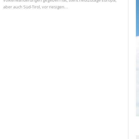
Völkerwanderungen gegeben hat, steht heutzutage Europa,
aber auch Süd-Tirol, vor riesigen…
READ MORE