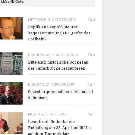
LESERBRIEFE
MITTWOCH, 3. OKTOBER 2018
0
Replik zu Leopold Steurer
Tageszeitung 02.10.18: „Opfer der
Freiheit“?
DONNERSTAG, 2. AUGUST 2018
0
Bitte auch historische Sockel an
der Talferbrücke restaurieren
DIENSTAG, 27. FEBRUAR 2018
1
Staatsbürgerschaftsverleihung auf
italienisch!
MONTAG, 10. APRIL 2017
1
Leserbrief: Gedenkstein-
Enthüllung am 22. April um 15 Uhr
auf dem Tummelplatz