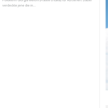
Politikerin Giorgia Meloni (Fratelli d Italia) für Aufsehen. Dabei
verdeckte jene die in…
READ MORE