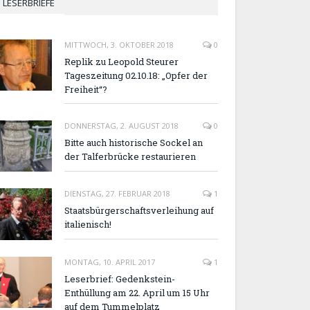
LESERBRIEFE
MITTWOCH, 3. OKTOBER 2018
0
Replik zu Leopold Steurer
Tageszeitung 02.10.18: „Opfer der
Freiheit“?
DONNERSTAG, 2. AUGUST 2018
0
Bitte auch historische Sockel an
der Talferbrücke restaurieren
DIENSTAG, 27. FEBRUAR 2018
1
Staatsbürgerschaftsverleihung auf
italienisch!
MONTAG, 10. APRIL 2017
1
Leserbrief: Gedenkstein-
Enthüllung am 22. April um 15 Uhr
auf dem Tummelplatz