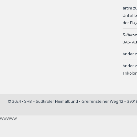
artim
z
Unfall 
der Flu
D.Haese
BAS- Au
Ander
Ander
Trikolo
© 2024 • SHB – Südtiroler Heimatbund • Greifensteiner Weg 12 – 390
wwwww