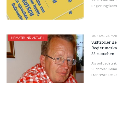
Verstößen der Z
Regierungskomm
READ MORE
MONTAG, 28. MÄR
HEIMATBUND AKTUELL
Südtiroler H
Regierungsko
33 zu suchen
Als politisch u
Südtiroler Hei
Francesca De Ca
READ MORE