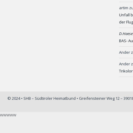
artim
z
Unfall 
der Flu
D.Haese
BAS- Au
Ander
Ander
Trikolo
© 2024 • SHB – Südtiroler Heimatbund • Greifensteiner Weg 12 – 390
wwwww