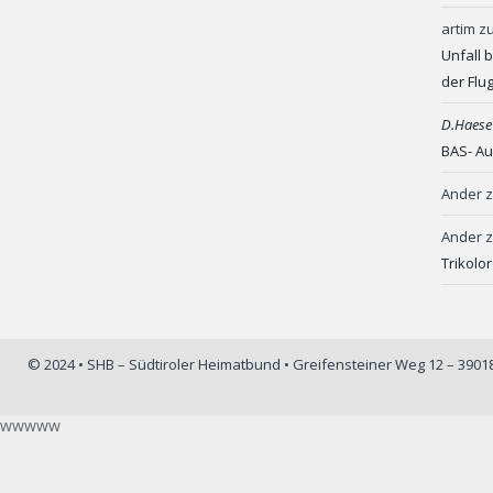
artim
z
Unfall 
der Flu
D.Haese
BAS- Au
Ander
Ander
Trikolo
© 2024 • SHB – Südtiroler Heimatbund • Greifensteiner Weg 12 – 390
wwwww