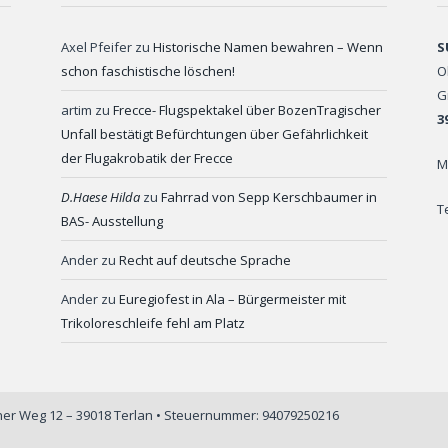
Axel Pfeifer
zu
Historische Namen bewahren – Wenn
S
schon faschistische löschen!
O
G
artim
zu
Frecce- Flugspektakel über BozenTragischer
3
Unfall bestätigt Befürchtungen über Gefährlichkeit
der Flugakrobatik der Frecce
M
D.Haese Hilda
zu
Fahrrad von Sepp Kerschbaumer in
T
BAS- Ausstellung
Ander
zu
Recht auf deutsche Sprache
Ander
zu
Euregiofest in Ala – Bürgermeister mit
Trikoloreschleife fehl am Platz
iner Weg 12 – 39018 Terlan • Steuernummer: 94079250216