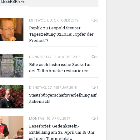
LESERBRIEFE
MITTWOCH, 3. OKTOBER 2018
0
Replik zu Leopold Steurer
Tageszeitung 02.10.18: „Opfer der
Freiheit“?
DONNERSTAG, 2. AUGUST 2018
0
Bitte auch historische Sockel an
der Talferbrücke restaurieren
DIENSTAG, 27. FEBRUAR 2018
1
Staatsbürgerschaftsverleihung auf
italienisch!
MONTAG, 10. APRIL 2017
1
Leserbrief: Gedenkstein-
Enthüllung am 22. April um 15 Uhr
auf dem Tummelplatz