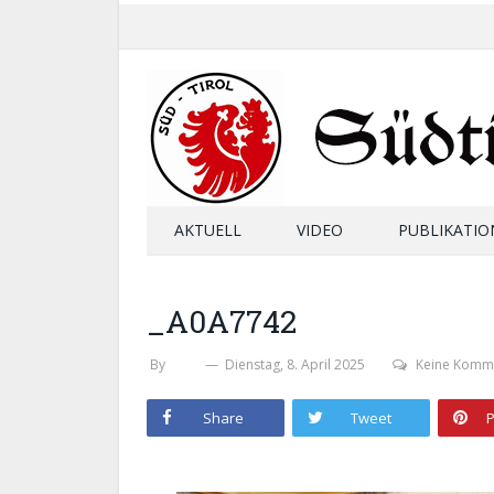
AKTUELL
VIDEO
PUBLIKATIO
_A0A7742
By
SHB
Dienstag, 8. April 2025
Keine Komm
Share
Tweet
P