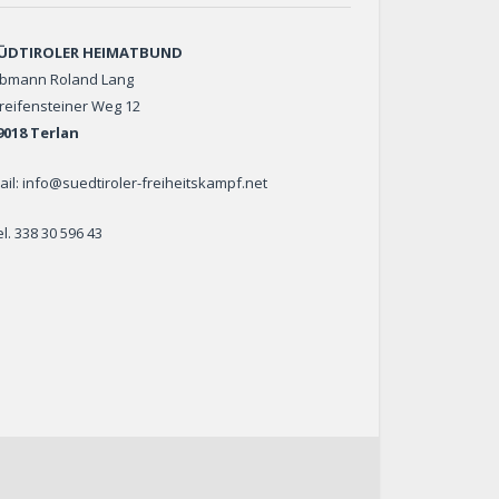
ÜDTIROLER HEIMATBUND
bmann Roland Lang
reifensteiner Weg 12
9018 Terlan
ail: info@suedtiroler-freiheitskampf.net
el. 338 30 596 43