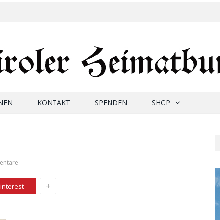
NEN
KONTAKT
SPENDEN
SHOP
entare
+
interest