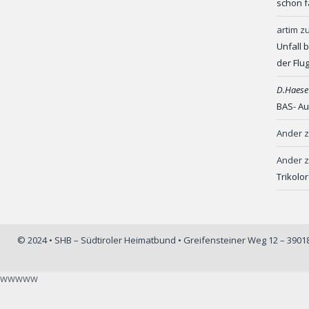
schon f
artim
z
Unfall 
der Flu
D.Haese
BAS- Au
Ander
Ander
Trikolo
© 2024 • SHB – Südtiroler Heimatbund • Greifensteiner Weg 12 – 390
wwwww