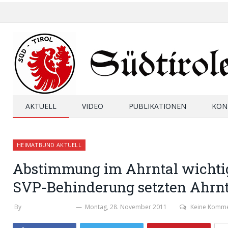
AKTUELL
VIDEO
PUBLIKATIONEN
KON
HEIMATBUND AKTUELL
Abstimmung im Ahrntal wichtige
SVP-Behinderung setzten Ahrnta
By
WERNER THALER
Montag, 28. November 2011
Keine Komm