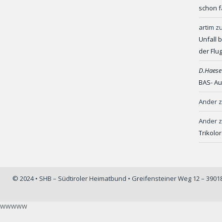
schon f
artim
z
Unfall 
der Flu
D.Haese
BAS- Au
Ander
Ander
Trikolo
© 2024 • SHB – Südtiroler Heimatbund • Greifensteiner Weg 12 – 390
wwwww