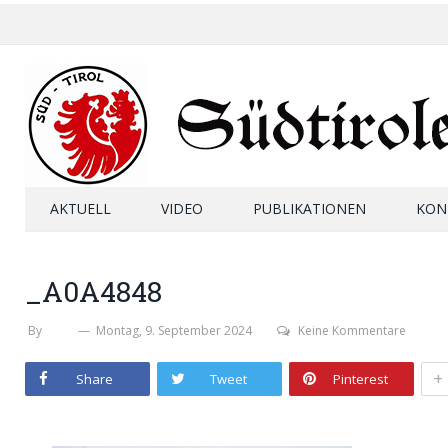
AKTUELL
VIDEO
PUBLIKATIONEN
KON
_A0A4848
By
SHB
Montag, 9. September 2024
Keine Kommentare
+
Share
Tweet
Pinterest