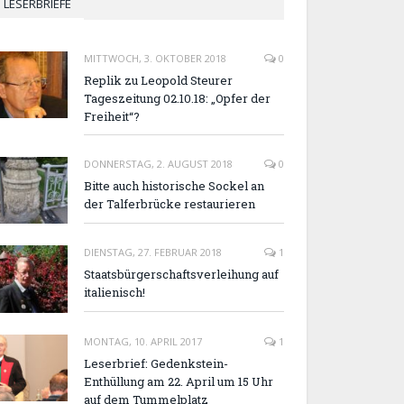
LESERBRIEFE
MITTWOCH, 3. OKTOBER 2018
0
Replik zu Leopold Steurer
Tageszeitung 02.10.18: „Opfer der
Freiheit“?
DONNERSTAG, 2. AUGUST 2018
0
Bitte auch historische Sockel an
der Talferbrücke restaurieren
DIENSTAG, 27. FEBRUAR 2018
1
Staatsbürgerschaftsverleihung auf
italienisch!
MONTAG, 10. APRIL 2017
1
Leserbrief: Gedenkstein-
Enthüllung am 22. April um 15 Uhr
auf dem Tummelplatz