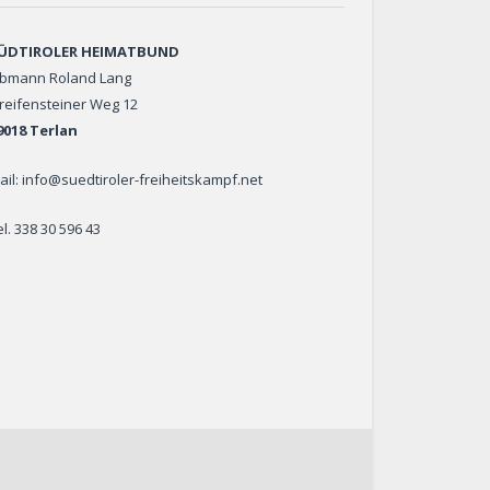
ÜDTIROLER HEIMATBUND
bmann Roland Lang
reifensteiner Weg 12
9018 Terlan
ail: info@suedtiroler-freiheitskampf.net
el. 338 30 596 43