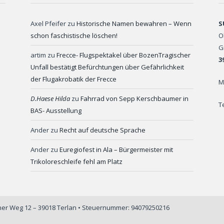
Axel Pfeifer
zu
Historische Namen bewahren – Wenn
S
schon faschistische löschen!
O
G
artim
zu
Frecce- Flugspektakel über BozenTragischer
3
Unfall bestätigt Befürchtungen über Gefährlichkeit
der Flugakrobatik der Frecce
M
D.Haese Hilda
zu
Fahrrad von Sepp Kerschbaumer in
T
BAS- Ausstellung
Ander
zu
Recht auf deutsche Sprache
Ander
zu
Euregiofest in Ala – Bürgermeister mit
Trikoloreschleife fehl am Platz
iner Weg 12 – 39018 Terlan • Steuernummer: 94079250216