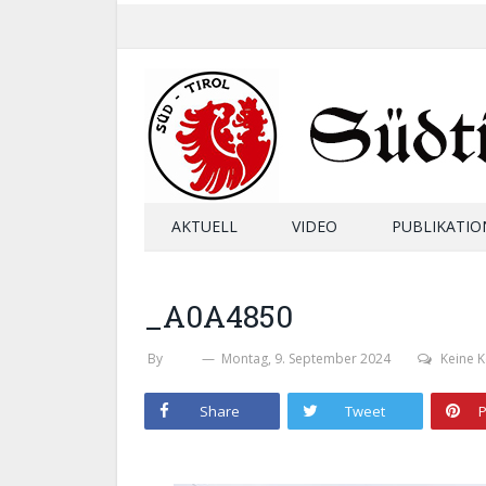
AKTUELL
VIDEO
PUBLIKATIO
_A0A4850
By
SHB
Montag, 9. September 2024
Keine 
Share
Tweet
P