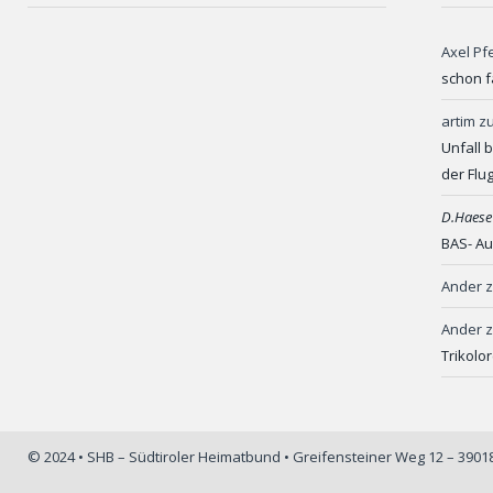
Axel Pf
schon f
artim
z
Unfall 
der Flu
D.Haese
BAS- Au
Ander
Ander
Trikolo
© 2024 • SHB – Südtiroler Heimatbund • Greifensteiner Weg 12 – 390