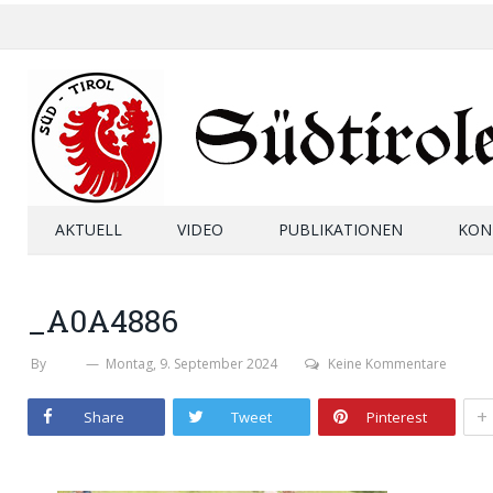
AKTUELL
VIDEO
PUBLIKATIONEN
KON
_A0A4886
By
SHB
Montag, 9. September 2024
Keine Kommentare
+
Share
Tweet
Pinterest