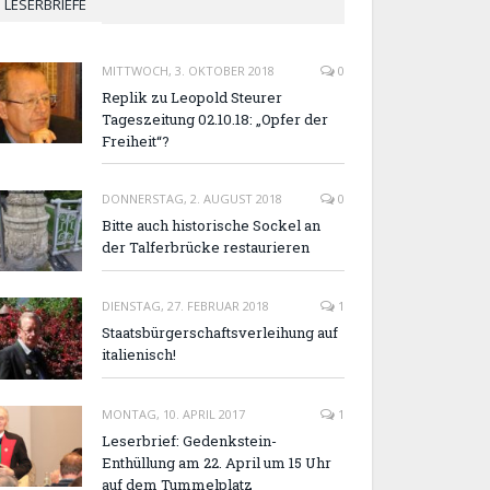
LESERBRIEFE
MITTWOCH, 3. OKTOBER 2018
0
Replik zu Leopold Steurer
Tageszeitung 02.10.18: „Opfer der
Freiheit“?
DONNERSTAG, 2. AUGUST 2018
0
Bitte auch historische Sockel an
der Talferbrücke restaurieren
DIENSTAG, 27. FEBRUAR 2018
1
Staatsbürgerschaftsverleihung auf
italienisch!
MONTAG, 10. APRIL 2017
1
Leserbrief: Gedenkstein-
Enthüllung am 22. April um 15 Uhr
auf dem Tummelplatz