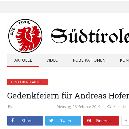
AKTUELL
VIDEO
PUBLIKATIONEN
KON
HEIMATBUND AKTUELL
Gedenkfeiern für Andreas Hofe
By
MICHAELA PERKTOLD
Dienstag, 26. Februar 2019
Keine K
+
Share
Tweet
Pinterest