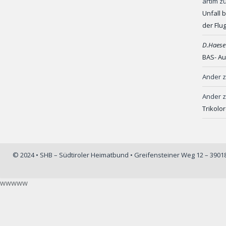
artim
z
Unfall 
der Flu
D.Haese
BAS- Au
Ander
Ander
Trikolo
© 2024 • SHB – Südtiroler Heimatbund • Greifensteiner Weg 12 – 390
wwwww