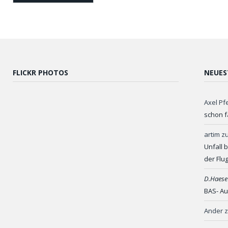
FLICKR PHOTOS
NEUES
Axel Pf
schon f
artim
z
Unfall 
der Flu
D.Haese
BAS- Au
Ander