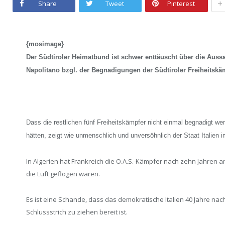
+
Share
Tweet
Pinterest
{mosimage}
Der Südtiroler Heimatbund ist schwer enttäuscht über die Auss
Napolitano bzgl. der Begnadigungen der Südtiroler Freiheitskä
Dass die restlichen fünf Freiheitskämpfer nicht einmal begnadigt w
hätten, zeigt wie unmenschlich und unversöhnlich der Staat Italien 
In Algerien hat Frankreich die O.A.S.-Kämpfer nach zehn Jahren 
die Luft geflogen waren.
Es ist eine Schande, dass das demokratische Italien 40 Jahre na
Schlussstrich zu ziehen bereit ist.