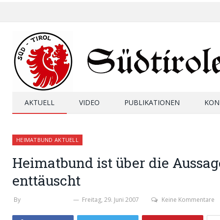
AKTUELL
VIDEO
PUBLIKATIONEN
KON
HEIMATBUND AKTUELL
Heimatbund ist über die Aussag
enttäuscht
By
WERNER THALER
Freitag, 29. Juni 2007
Keine Kommentare