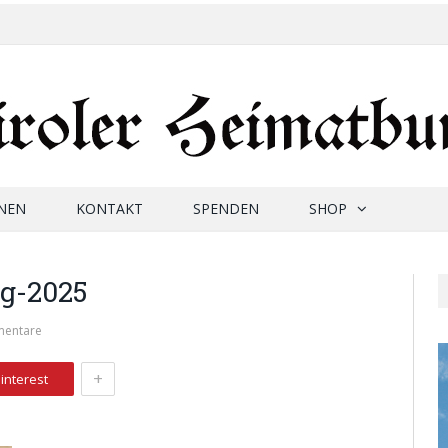
NEN
KONTAKT
SPENDEN
SHOP
g-2025
mentare
+
interest