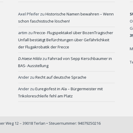
Axel Pfeifer
zu
Historische Namen bewahren – Wenn
S
schon faschistische löschen!
O
G
artim
zu
Frecce- Flugspektakel über BozenTragischer
3
Unfall bestätigt Befürchtungen über Gefährlichkeit
der Flugakrobatik der Frecce
M
D.Haese Hilda
zu
Fahrrad von Sepp Kerschbaumer in
T
BAS- Ausstellung
Ander
zu
Recht auf deutsche Sprache
Ander
zu
Euregiofest in Ala – Bürgermeister mit
Trikoloreschleife fehl am Platz
iner Weg 12 – 39018 Terlan • Steuernummer: 94079250216