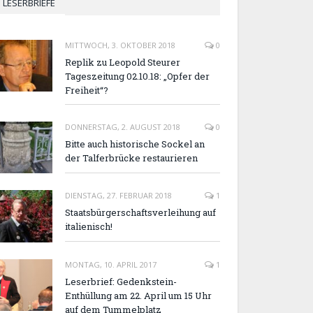
LESERBRIEFE
MITTWOCH, 3. OKTOBER 2018
0
Replik zu Leopold Steurer
Tageszeitung 02.10.18: „Opfer der
Freiheit“?
DONNERSTAG, 2. AUGUST 2018
0
Bitte auch historische Sockel an
der Talferbrücke restaurieren
DIENSTAG, 27. FEBRUAR 2018
1
Staatsbürgerschaftsverleihung auf
italienisch!
MONTAG, 10. APRIL 2017
1
Leserbrief: Gedenkstein-
Enthüllung am 22. April um 15 Uhr
auf dem Tummelplatz