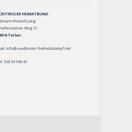
ÜDTIROLER HEIMATBUND
bmann Roland Lang
reifensteiner Weg 12
9018 Terlan
ail: info@suedtiroler-freiheitskampf.net
el. 338 30 596 43